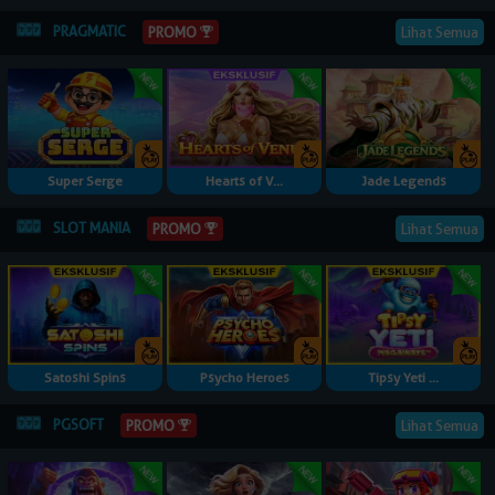
PRAGMATIC
Lihat Semua
PROMO
Super Serge
Hearts of V...
Jade Legends
SLOT MANIA
Lihat Semua
PROMO
Satoshi Spins
Psycho Heroes
Tipsy Yeti ...
PGSOFT
Lihat Semua
PROMO