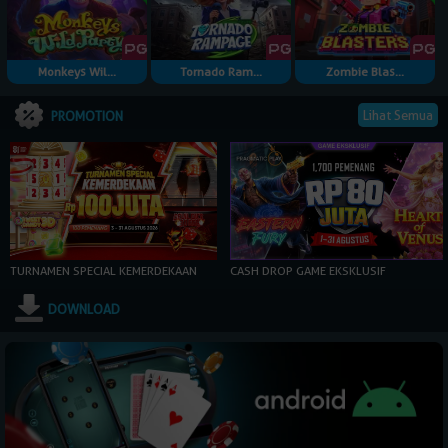
Monkeys Wil...
Tornado Ram...
Zombie Blas...
Lihat Semua
PROMOTION
TURNAMEN SPECIAL KEMERDEKAAN
CASH DROP GAME EKSKLUSIF
DOWNLOAD