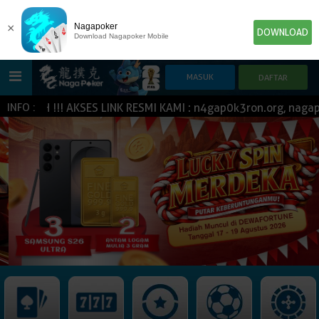
×
Nagapoker
DOWNLOAD
Download Nagapoker Mobile
ASH !!! AKSES LINK RESMI KAMI : n4gap0k3ron.org, nagapok
INFO :
HOME
POKER
SLOT GAME
IDN E-LOTTERY
NEW
NEW
SPORTBOOK
LIVE CASINO
IDNLIVE
NEW
TOGEL
ESPORTS
ARCADE
NEW
NEW
NEW
IDNTRADE
TEMBAK IKAN
IDNRAFFLE