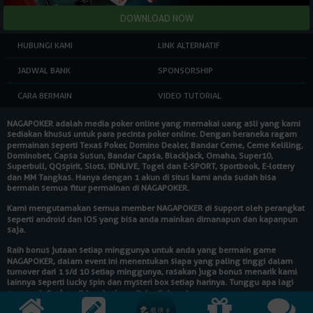
HUBUNGI KAMI
LINK ALTERNATIF
JADWAL BANK
SPONSORSHIP
CARA BERMAIN
VIDEO TUTORIAL
NAGAPOKER
adalah media poker online yang memakai uang asli yang kami
sediakan khusus untuk para pecinta poker online. Dengan beraneka ragam
permainan seperti Texas Poker, Domino Dealer, Bandar Ceme, Ceme Keliling,
Dominobet, Capsa Susun, Bandar Capsa, Blackjack, Omaha, Super10,
Superbull, QQspirit, Slots, IDNLIVE, Togel dan E-SPORT, sportbook, E-lottery
dan MM Tangkas. Hanya dengan 1 akun di situs kami anda sudah bisa
bermain semua fitur permainan di
NAGAPOKER
.
Kami mengutamakan semua member
NAGAPOKER
di support oleh perangkat
seperti android dan IOS yang bisa anda mainkan dimanapun dan kapanpun
saja.
Raih bonus jutaan setiap minggunya untuk anda yang bermain game
NAGAPOKER
, dalam event ini menentukan siapa yang paling tinggi dalam
turnover dari 1 s/d 10 setiap minggunya, rasakan juga bonus menarik kami
lainnya seperti lucky spin dan mysteri box setiap harinya. Tunggu apa lagi
segera daftarkan diri anda dan raih hadiahnya!