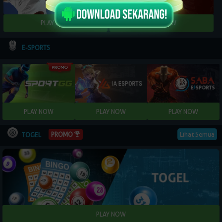
E-SPORTS
Lihat Semua
PROMO
TOGEL