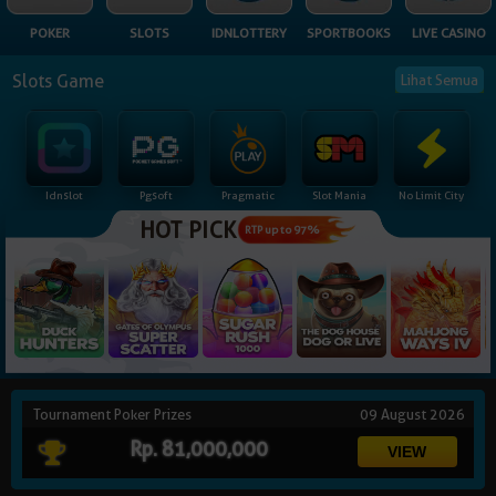
NEW
POKER
SLOTS
IDNLOTTERY
SPORTBOOKS
LIVE CASINO
TANGKAS
RTP
Slots Game
Lihat Semua
DEPOSIT
WITHDRAW
Idnslot
Pgsoft
Pragmatic
Slot Mania
No Limit City
PROMOSI
HOT PICK
RTP up to 97%
DOWNLOAD
REFERRAL
JACKPOT
Tournament Poker Prizes
09 August 2026
VIP MEMBER
Rp. 81,000,000
HUBUNGI KAMI