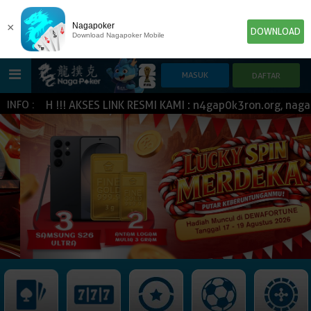
×
Nagapoker
DOWNLOAD
Download Nagapoker Mobile
CASH !!! AKSES LINK RESMI KAMI : n4gap0k3ron.org, nagapo
INFO :
HOME
POKER
SLOT GAME
IDN E-LOTTERY
NEW
NEW
SPORTBOOK
LIVE CASINO
IDNLIVE
NEW
TOGEL
ESPORTS
ARCADE
NEW
NEW
NEW
IDNTRADE
TEMBAK IKAN
IDNRAFFLE