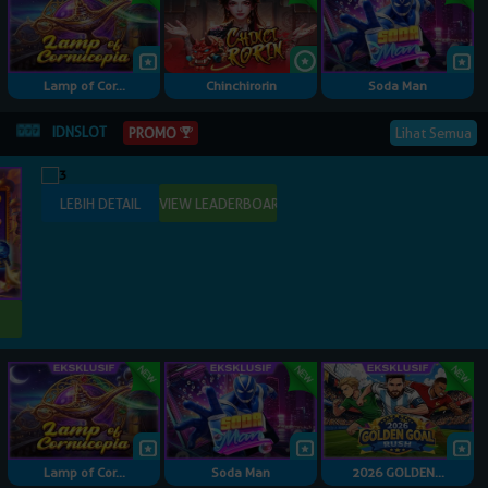
Lamp of Cor...
Chinchirorin
Soda Man
IDNSLOT
Lihat Semua
PROMO
Lamp of Cor...
Soda Man
2026 GOLDEN...