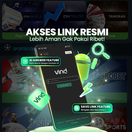
Play Now
Play Now
Play Now
NEW
SPORTBOOK