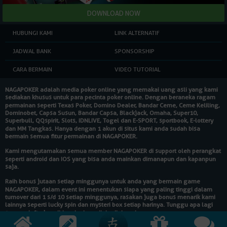
HUBUNGI KAMI
LINK ALTERNATIF
JADWAL BANK
SPONSORSHIP
CARA BERMAIN
VIDEO TUTORIAL
NAGAPOKER
adalah media poker online yang memakai uang asli yang kami
sediakan khusus untuk para pecinta poker online. Dengan beraneka ragam
permainan seperti Texas Poker, Domino Dealer, Bandar Ceme, Ceme Keliling,
Dominobet, Capsa Susun, Bandar Capsa, Blackjack, Omaha, Super10,
Superbull, QQspirit, Slots, IDNLIVE, Togel dan E-SPORT, sportbook, E-lottery
dan MM Tangkas. Hanya dengan 1 akun di situs kami anda sudah bisa
bermain semua fitur permainan di
NAGAPOKER
.
Kami mengutamakan semua member
NAGAPOKER
di support oleh perangkat
seperti android dan IOS yang bisa anda mainkan dimanapun dan kapanpun
saja.
Raih bonus jutaan setiap minggunya untuk anda yang bermain game
NAGAPOKER
, dalam event ini menentukan siapa yang paling tinggi dalam
turnover dari 1 s/d 10 setiap minggunya, rasakan juga bonus menarik kami
lainnya seperti lucky spin dan mysteri box setiap harinya. Tunggu apa lagi
segera daftarkan diri anda dan raih hadiahnya!