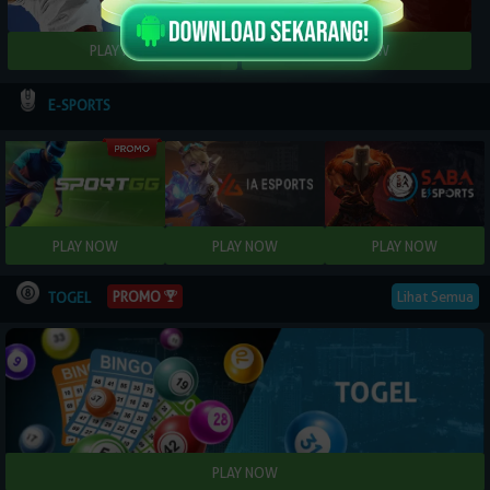
E-SPORTS
PROMO
Lihat Semua
TOGEL