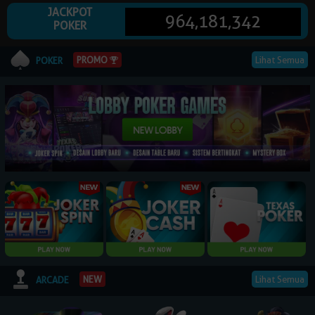
JACKPOT
964,181,342
POKER
© 2026 NagaPoker. All Rights Reserved | 18+
PROMO
Lihat Semua
POKER
Lihat Semua
NEW
ARCADE