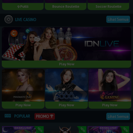
9 Putts
Bounce Roulette
Soccer Roulette
Lihat Semua
LIVE CASINO
Play Now
Play Now
Play Now
Play Now
POPULAR
PROMO
Lihat Semua